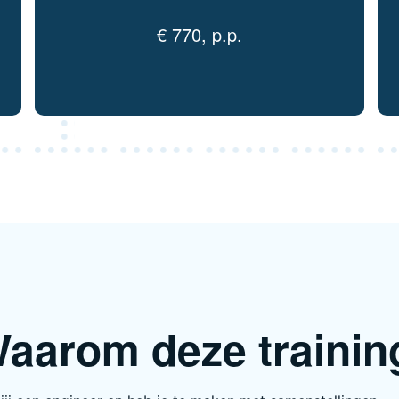
€ 770, p.p.
aarom deze trainin