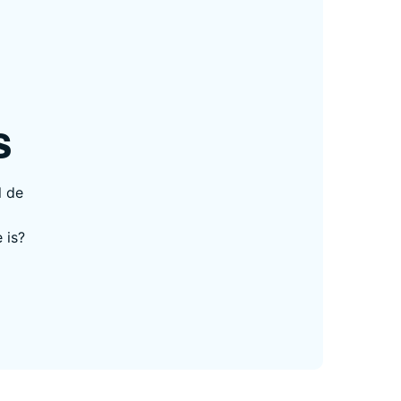
s
l de
 is?