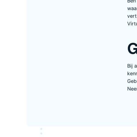
Ben 
waar
vert
Virt
G
Bij 
kenn
Gebr
Nee