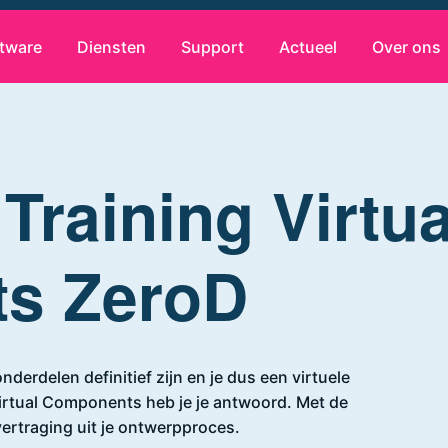
tware
Diensten
Support
Actueel
Over ons
Training Virtua
s ZeroD
onderdelen definitief zijn en je dus een virtuele
 Virtual Components heb je je antwoord. Met de
vertraging uit je ontwerpproces.